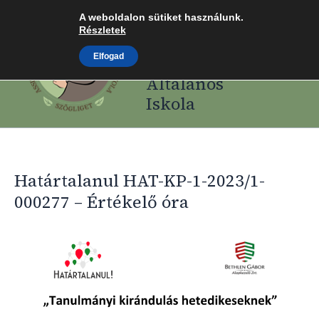
Skip
A weboldalon sütiket használunk.
Assisi Szent
to
Részletek
Ferenc Római
content
Elfogad
Katolikus
Általános
Iskola
Határtalanul HAT-KP-1-2023/1-
000277 – Értékelő óra