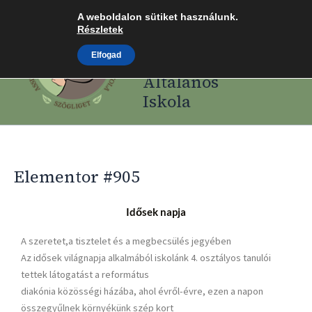
Skip
A weboldalon sütiket használunk.
Assisi Szent
to
Részletek
Ferenc Római
content
Elfogad
Katolikus
Általános
Iskola
Elementor #905
Idősek napja
A szeretet,a tisztelet és a megbecsülés jegyében
Az idősek világnapja alkalmából iskolánk 4. osztályos tanulói
tettek látogatást a református
diakónia közösségi házába, ahol évről-évre, ezen a napon
összegyűlnek környékünk szép kort