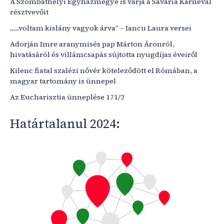
A Szombathelyi Egyházmegye is várja a Savaria Karnevál
résztvevőit
„…voltam kislány vagyok árva” – Iancu Laura versei
Adorján Imre aranymisés pap Márton Áronról,
hivatásáról és villámcsapás sújtotta nyugdíjas éveiről
Kilenc fiatal szalézi nővér köteleződött el Rómában, a
magyar tartomány is ünnepel
Az Eucharisztia ünneplése 171/2
Határtalanul 2024: