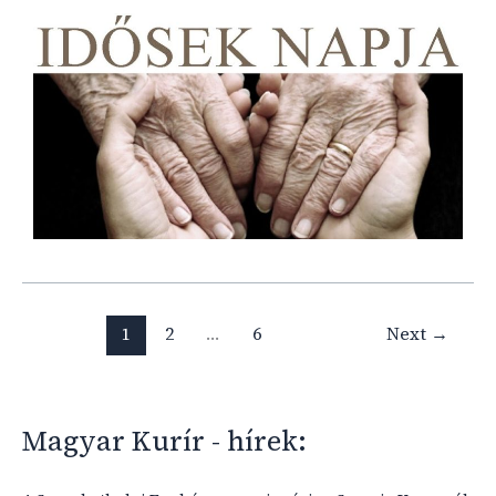
1
2
…
6
Next
→
Magyar Kurír - hírek: