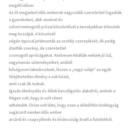
megélt idősei.
Az itt megjelent idős emberek nagyszülői szeretettel fogadták
a gyerekeket, akik zenével és
szívet melengető prózai köszöntővel a tarsolyukban érkeztek
meg hozzájuk. A köszöntő
végén tapssal jutalmazták az osztály szereplését, ők pedig
átadták szerény, de szeretettel
csomagolt apróságaikat. Kedvesen kínálták nekünk jó ízű,
nagymamás süteményeiket, amiből
bőségesen lakmároztunk, hiszen a „nagyi sütije” az egyik
felejthetetlen élmény a sok közül,
amit csak ők tudnak.
Igazán élménydús és élénk beszélgetés alakult ki, aminek a:
Régen volt, hogy is volt címet
adhatnánk. Öröm volt látni, hogy ezen a délelőttön boldogság
sugárzott minden idős ember
arcáról és csupa jókedv és kíváncsiság áradt a fiatalokból.