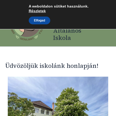
Skip
A weboldalon sütiket használunk.
Assisi Szent
to
Részletek
Ferenc Római
content
Elfogad
Katolikus
Általános
Iskola
Üdvözöljük iskolánk honlapján!