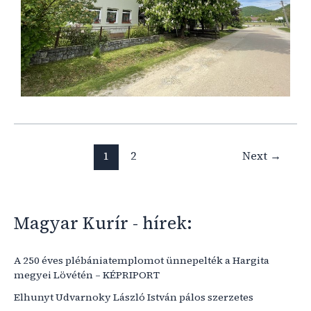
1
2
Next
→
Magyar Kurír - hírek:
A 250 éves plébániatemplomot ünnepelték a Hargita
megyei Lövétén – KÉPRIPORT
Elhunyt Udvarnoky László István pálos szerzetes