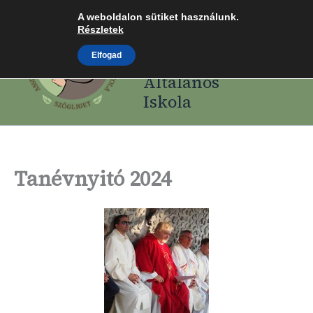
Skip
A weboldalon sütiket használunk.
Assisi Szent
to
Részletek
Ferenc Római
content
Elfogad
Katolikus
Általános
Iskola
Tanévnyitó 2024