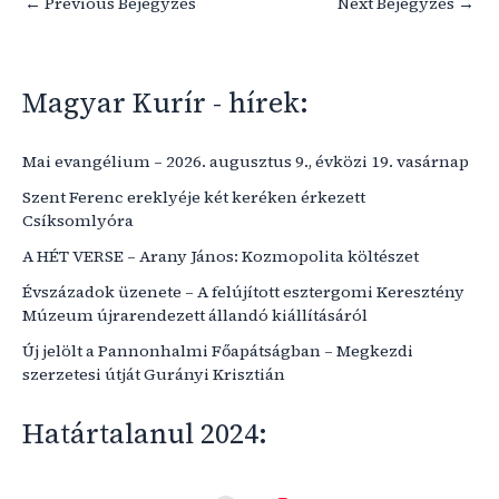
←
Previous Bejegyzés
Next Bejegyzés
→
Magyar Kurír - hírek:
Mai evangélium – 2026. augusztus 9., évközi 19. vasárnap
Szent Ferenc ereklyéje két keréken érkezett
Csíksomlyóra
A HÉT VERSE – Arany János: Kozmopolita költészet
Évszázadok üzenete – A felújított esztergomi Keresztény
Múzeum újrarendezett állandó kiállításáról
Új jelölt a Pannonhalmi Főapátságban – Megkezdi
szerzetesi útját Gurányi Krisztián
Határtalanul 2024: