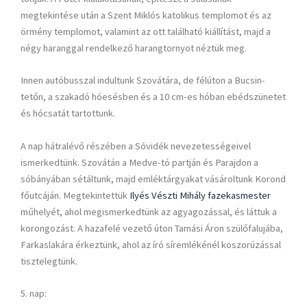
megtekintése után a Szent Miklós katolikus templomot és az
örmény templomot, valamint az ott található kiállítást, majd a
négy haranggal rendelkező harangtornyot néztük meg.
Innen autóbusszal indultunk Szovátára, de félúton a Bucsin-
tetőn, a szakadó hóesésben és a 10 cm-es hóban ebédszünetet
és hócsatát tartottunk.
A nap hátralévő részében a Sóvidék nevezetességeivel
ismerkedtünk. Szovátán a Medve-tó partján és Parajdon a
sóbányában sétáltunk, majd emléktárgyakat vásároltunk Korond
főutcáján. Megtekintettük
Ilyés Vészti Mihály fazekasmester
műhelyét, ahol megismerkedtünk az agyagozással, és láttuk a
korongozást. A hazafelé vezető úton Tamási Áron szülőfalujába,
Farkaslakára érkeztünk, ahol az író síremlékénél koszorúzással
tisztelegtünk.
5. nap: