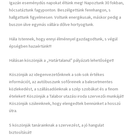
Igazán eseménydús napokat éltünk meg! Napoztunk 30 fokban,
hócsatáztunk fagyponton. Beszélgettünk fennhangon, s
hallgattunk figyelmesen. Voltunk energikusak, máskor pedig a
buszon ülve egymás vállára dőlve hortyogtunk.
Hála Istennek, hogy ennyi élménnyel gazdagodtunk, s végül
épségben hazaértünk!!!
Hálásan köszönjük a „Határtalanul” pályázati lehetőséget!
Köszönjük az idegenvezetőnknek a sok-sok értékes
információt, az autóbuszunk sofőreinek a balesetmentes
közlekedést, a szállásadóinknak a szép szobákat és a finom
ételeket! Köszönjük a Talabor utazási iroda szervezői munkáját!
Köszönjük szüleinknek, hogy elengedtek bennünket a hosszú
útra.
S köszönjük tanárainknak a szervezést, a jó hangulat
biztosítását!