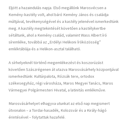
Eljött a hazaindulás napja. Első megállónk Marosvécsen a
Kemény-kastély volt, ahol báró Kemény János és családja
múltjával, tevékenységével és a kastély jelenével ismerkedtünk
meg. A kastély megtekintését követően a kastélykertbe
sétáltunk, ahol a Kemény család, valamint Wass Albert író
síremléke, továbbá az „Erdélyi Helikoni Íróközösség”
emléktáblája és a Helikon-asztal található.
A sírhelyeknél történő megemlékezést és koszorúzást
követően Szászrégenen át utazva Marosvásárhely központjával
ismerkedtünk: Kultúrpalota, Rózsák tere, ortodox
székesegyház, régi városháza, Maros Megyei Tanács, Maros
Vármegyei Polgármesteri Hivatal, a latinitás emlékműve.
Marosvásárhelyet elhagyva utunkat az első nap megismert
útvonalon – a Tordai-hasadék, Kolozsvár és a Király-hágó
érintésével – folytattuk hazafelé.