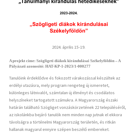
2024. április 15-19.
A projekt címe: Szögligeti diákok kirándulásai Székelyföldön – A
Pályázati azonosító: HAT-KP-1-2023/1-000277
Tanulóink érdeklődve és fokozott várakozással készültek az
erdélyi utazásra, mely program rengeteg új ismeretet,
különleges látnivalót, számtalan új élményt és csodálatos
helyszíneket tartogatott számukra. A Magyarország északi
határán található Szögliget vonzáskörzetének 22 településéről,
az iskolánkba bejáró tanulók nem minden nap jutnak el ekkora
távolságra a történelmi Magyarország területén, és ritkán
hallanak magyarul ennyire szépen beszélő embereket.