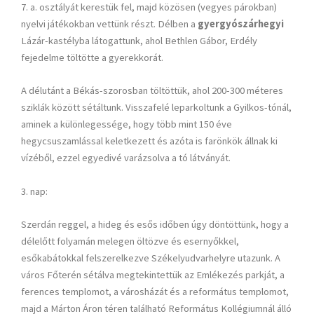
7. a. osztályát kerestük fel, majd közösen (vegyes párokban)
nyelvi játékokban vettünk részt. Délben a
gyergyószárhegyi
Lázár-kastélyba látogattunk, ahol Bethlen Gábor, Erdély
fejedelme töltötte a gyerekkorát.
A délutánt a Békás-szorosban töltöttük, ahol 200-300 méteres
sziklák között sétáltunk. Visszafelé leparkoltunk a Gyilkos-tónál,
aminek a különlegessége, hogy több mint 150 éve
hegycsuszamlással keletkezett és azóta is farönkök állnak ki
vízéből, ezzel egyedivé varázsolva a tó látványát.
3. nap:
Szerdán reggel, a hideg és esős időben úgy döntöttünk, hogy a
délelőtt folyamán melegen öltözve és esernyőkkel,
esőkabátokkal felszerelkezve Székelyudvarhelyre utazunk. A
város Főterén sétálva megtekintettük az Emlékezés parkját, a
ferences templomot, a városházát és a református templomot,
majd a Márton Áron téren található Református Kollégiumnál álló