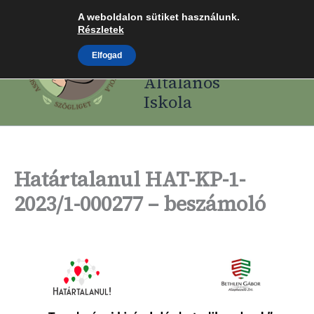
Skip
A weboldalon sütiket használunk.
Assisi Szent
to
Részletek
Ferenc Római
content
Elfogad
Katolikus
Általános
Iskola
Határtalanul HAT-KP-1-
2023/1-000277 – beszámoló