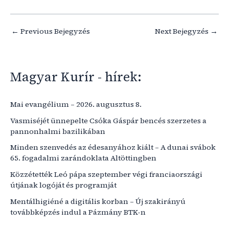
←
Previous Bejegyzés
Next Bejegyzés
→
Magyar Kurír - hírek:
Mai evangélium – 2026. augusztus 8.
Vasmiséjét ünnepelte Csóka Gáspár bencés szerzetes a
pannonhalmi bazilikában
Minden szenvedés az édesanyához kiált – A dunai svábok
65. fogadalmi zarándoklata Altöttingben
Közzétették Leó pápa szeptember végi franciaországi
útjának logóját és programját
Mentálhigiéné a digitális korban – Új szakirányú
továbbképzés indul a Pázmány BTK-n