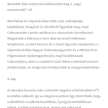
Benedek Elek szobornál emlékeztünk meg a „nagy
mesemondó”-ról.
Máréfalván és Kápolnásfalun több száz székelykapu
kialakítását, faragását és díszítését figyeltük meg, majd
Csíkszeredán szintén autóbuszos városnézés következett.
Megnéztük a Makovecz Imre által tervezett milleniumi
templomot, a Szent Kereszt és a Szent Ágoston-templomot, a
Sapientia Erdélyi Magyar Tudományegyetem és a Márton Áron
Főgimnázium épületegyütteseit, majd továbbtazunk
Csíksomlyóra, ahol a csodatévő Szűz Mária szobránál közösen
imádkoztunk, és virágcsokrot helyeztünk el a kegytemplomban.
4. nap:
o
Az éjszakai havazás után csütörtök reggelre a hőmérséklet 0
C
közelébe süllyedt, így az idegenvezetővel úgy döntöttünk, hogy
a délelőttöt a szálloda közelében, Gyergyószentmiklóson
töltjük. A Főtér kialakításának, építészeti stílusának