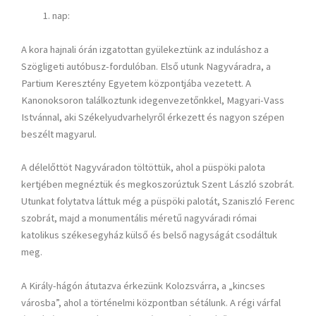
nap:
A kora hajnali órán izgatottan gyülekeztünk az induláshoz a
Szögligeti autóbusz-fordulóban. Első utunk Nagyváradra, a
Partium Keresztény Egyetem központjába vezetett. A
Kanonoksoron találkoztunk idegenvezetőnkkel, Magyari-Vass
Istvánnal, aki Székelyudvarhelyről érkezett és nagyon szépen
beszélt magyarul.
A délelőttöt Nagyváradon töltöttük, ahol a püspöki palota
kertjében megnéztük és megkoszorúztuk Szent László szobrát.
Utunkat folytatva láttuk még a püspöki palotát, Szaniszló Ferenc
szobrát, majd a monumentális méretű nagyváradi római
katolikus székesegyház külső és belső nagyságát csodáltuk
meg.
A Király-hágón átutazva érkezünk Kolozsvárra, a „kincses
városba”, ahol a történelmi központban sétálunk. A régi várfal