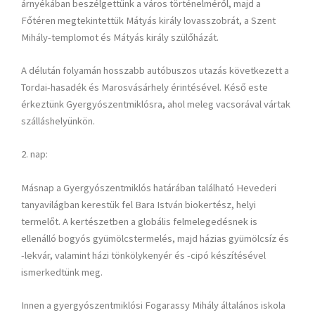
árnyékában beszélgettünk a város történelméről, majd a
Főtéren megtekintettük Mátyás király lovasszobrát, a Szent
Mihály-templomot és Mátyás király szülőházát.
A délután folyamán hosszabb autóbuszos utazás következett a
Tordai-hasadék és Marosvásárhely érintésével. Késő este
érkeztünk Gyergyószentmiklósra, ahol meleg vacsorával vártak
szálláshelyünkön.
2. nap:
Másnap a Gyergyószentmiklós határában található Hevederi
tanyavilágban kerestük fel Bara István biokertész, helyi
termelőt. A kertészetben a globális felmelegedésnek is
ellenálló bogyós gyümölcstermelés, majd házias gyümölcsíz és
-lekvár, valamint házi tönkölykenyér és -cipó készítésével
ismerkedtünk meg.
Innen a gyergyószentmiklósi Fogarassy Mihály általános iskola