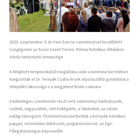
2023. szeptember 3-án Veni Sancte szentmisével kezdődött
Szögligeten az Assisi Szent Ferenc Római Katolikus Általános
Iskola tanévnyitó ünnepsége.
A felújított templomkülső megáldása után szentmise keretében
hangzottak el Dr. Ternyák Csaba érsek atya buzdító gondolatai a
település lakossága s a megjelent hívek számára.
A különleges szentmisén részt vett valamennyi tanítványunk,
szüleik, nagyszüleik, volt kollégáink, a falubeliek, az iskola
eddigi támogatói. Örömmel köszönthettük a környék katolikus
papjait, református lelkészeit, polgármestereit, az Egri
Főegyházmegye képviselőit.