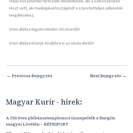
Hálás köszönettel tartozunk mindenkinek, aki a szervezésben
részt vett, aki munkájával hozzájárult a szeretetteljes pillanatok
megéléséhez.
Isten áldása legyen minden résztvevőn!
Isten áldása kísérje továbbra is az iskola életét!
←
Previous Bejegyzés
Next Bejegyzés
→
Magyar Kurír - hírek:
A 250 éves plébániatemplomot ünnepelték a Hargita
megyei Lövétén – KÉPRIPORT