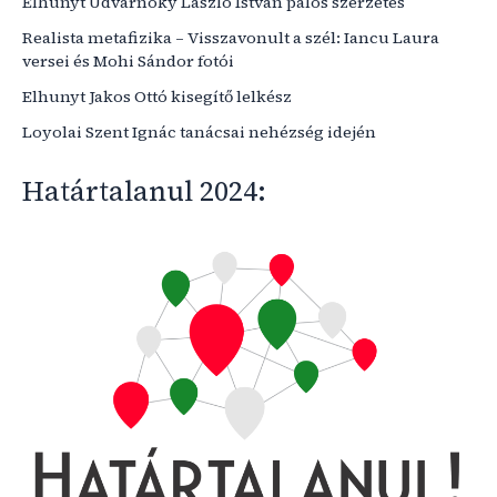
Elhunyt Udvarnoky László István pálos szerzetes
Realista metafizika – Visszavonult a szél: Iancu Laura
versei és Mohi Sándor fotói
Elhunyt Jakos Ottó kisegítő lelkész
Loyolai Szent Ignác tanácsai nehézség idején
Határtalanul 2024: