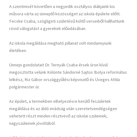
A szentmisét követően a negyedik osztályos diákjaink kis
műsora várta az ünneplő közösséget az iskola épülete előtt.
Fecske Csaba, szögligeti születésű költő verseiből hallhattunk
rövid válogatást a gyerekek előadásában.
Az iskola megáldása megható pillanat volt mindannyiunk
életében.
Ünnepi gondolatait Dr. Ternyák Csaba érsek úron kívül
megosztotta velünk Kölönte Sándorné Sajtos Ibolya református
lelkész, Riz Gábor országgyűlési képviselő és Üveges Attila
polgármester úr.
Az épület, a termekben elhelyezésre kerülő feszületek
megáldása és az áldó imádság után szeretetvendégségen
vehetett részt minden résztvevő az iskolai szüleinek,
nagyszüleinek jóvoltából.