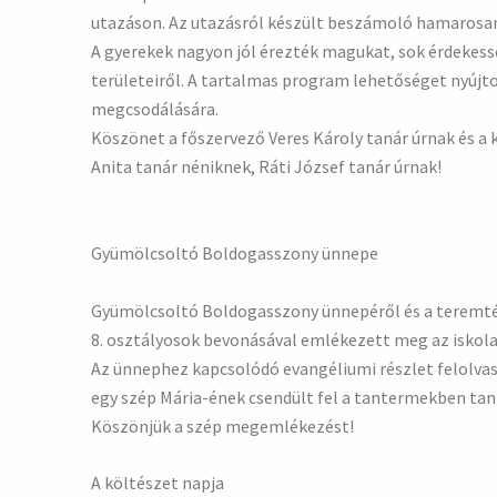
utazáson. Az utazásról készült beszámoló hamarosan
A gyerekek nagyon jól érezték magukat, sok érdeke
területeiről. A tartalmas program lehetőséget nyújto
megcsodálására.
Köszönet a főszervező Veres Károly tanár úrnak és a 
Anita tanár néniknek, Ráti József tanár úrnak!
Gyümölcsoltó Boldogasszony ünnepe
Gyümölcsoltó Boldogasszony ünnepéről és a teremté
8. osztályosok bevonásával emlékezett meg az iskola
Az ünnephez kapcsolódó evangéliumi részlet felolva
egy szép Mária-ének csendült fel a tantermekben tan
Köszönjük a szép megemlékezést!
A költészet napja