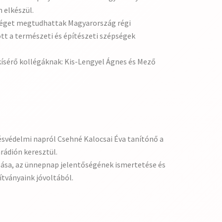
 elkészül.
sséget megtudhattak Magyarország régi
tt a természeti és építészeti szépségek
kísérő kollégáknak: Kis-Lengyel Ágnes és Mező
svédelmi napról Csehné Kalocsai Éva tanítónő a
rádión keresztül.
sása, az ünnepnap jelentőségének ismertetése és
ítványaink jóvoltából.