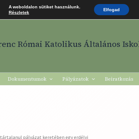
Isko
A weboldalon sütiket használunk.
Elfogad
Részletek
renc Római Katolikus Általános Isko
Dokumentumok
Pályázatok
Beiratkozás
Határtalanul pályázat keretében egy erdélyi