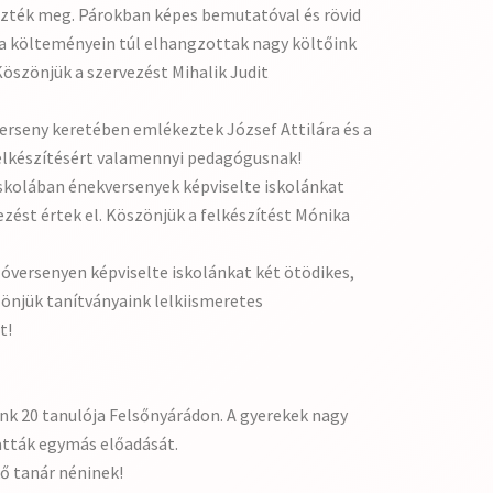
vezték meg. Párokban képes bemutatóval és rövid
ila költeményein túl elhangzottak nagy költőink
 Köszönjük a szervezést Mihalik Judit
erseny keretében emlékeztek József Attilára és a
felkészítésért valamennyi pedagógusnak!
skolában énekversenyek képviselte iskolánkat
zést értek el. Köszönjük a felkészítést Mónika
óversenyen képviselte iskolánkat két ötödikes,
önjük tanítványaink lelkiismeretes
t!
lánk 20 tanulója Felsőnyárádon. A gyerekek nagy
atták egymás előadását.
ő tanár néninek!