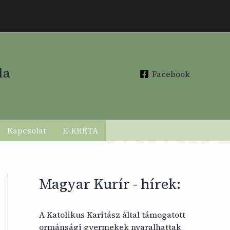
lánk fenntartója: EGRI FŐEGYHÁZMEGYE
la
Facebook
Kapcsolat
E-KRÉTA
Magyar Kurír - hírek:
A Katolikus Karitász által támogatott
ormánsági gyermekek nyaralhattak