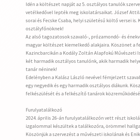
Idén a költészet napját az 5. osztályos tanulók szer
vetélkedővel lepték meg iskolatársaikat. József Att
sorai és Fecske Csaba, helyi születésű költő versei is.
osztályfőnöknek!
Az alsó tagozatosok szavaló-, prózamondó- és énekv
magyar költészet kiemelkedő alakjaira. Köszönet a 
Kazincbarcikán a Kodály Zoltán Alapfokú Művészeti I
két harmadik osztályos tanulónk, akik harmadik helye
tanár néninek!
Edelényben a Kalász László nevével fémjelzett szaval
egy negyedik és egy harmadik osztályos diákunk. Kösz
felkészülését és a felkészítő tanárok közreműködésé
Furulyatalálkozó
2024. április 26-án furulyatalálkozón vett részt isko
izgalommal készültek a találkozóra, örömmel hallg
Köszönjük a szervezést a művészeti iskolának és Enik